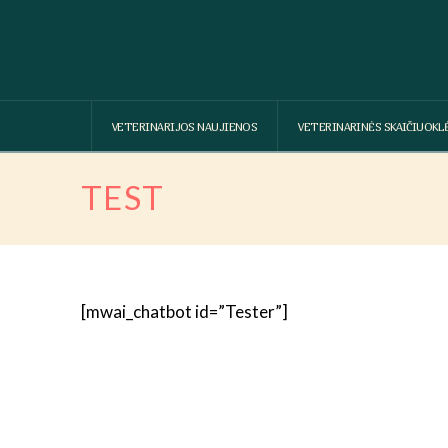
VETERINARIJOS NAUJIENOS
VETERINARINĖS SKAIČIUOKL
TEST
[mwai_chatbot id=”Tester”]