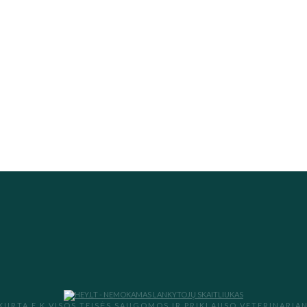
KURTA E.K VISOS TEISĖS SAUGOMOS IR PRIKLAUSO VETERINARIAN