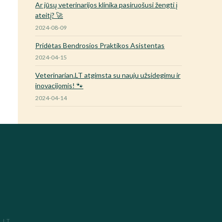
Ar jūsų veterinarijos klinika pasiruošusi žengti į
ateitį? 🚀
2024-08-09
Pridėtas Bendrosios Praktikos Asistentas
2024-04-15
Veterinarian.LT atgimsta su nauju užsidegimu ir
inovacijomis! 🐾
2024-04-14
.LT