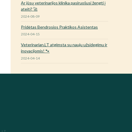
Ar jūsų veterinarijos klinika pasiruošusi žengti į
ateitį? 🚀
2024-08-09
Pridėtas Bendrosios Praktikos Asistentas
2024-04-15
Veterinarian.LT atgimsta su nauju užsidegimu ir
inovacijomis! 🐾
2024-04-14
.LT