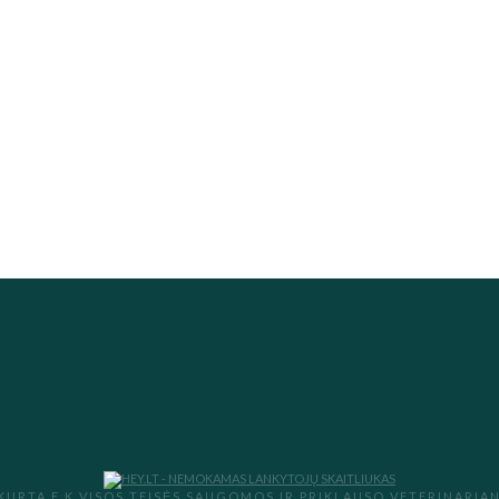
KURTA E.K VISOS TEISĖS SAUGOMOS IR PRIKLAUSO VETERINARIAN