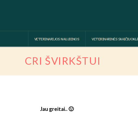
VETERINARIJOS NAUJIENOS
VETERINARINĖS SKAIČIUOKL
CRI ŠVIRKŠTUI
Jau greitai.. 🙂