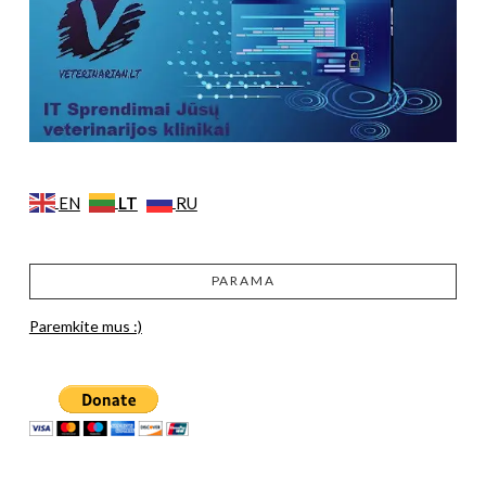
LT
EN
RU
PARAMA
Paremkite mus :)