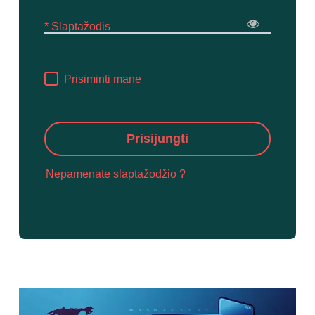
* Slaptažodis
Prisiminti mane
Prisijungti
Nepamenate slaptažodžio ?