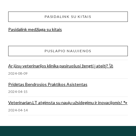
PASIDALINK SU KITAIS
Pasidalink medžiaga su kitais
PUSLAPIO NAUJIENOS
Ar jūsų veterinarijos klinika pasiruošusi žengti į ateitį? 🚀
2024-08-09
Pridėtas Bendrosios Praktikos Asistentas
2024-04-15
Veterinarian.LT atgimsta su nauju užsidegimu ir inovacijomis! 🐾
2024-04-14