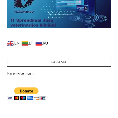
LT
EN
RU
PARAMA
Paremkite mus :)