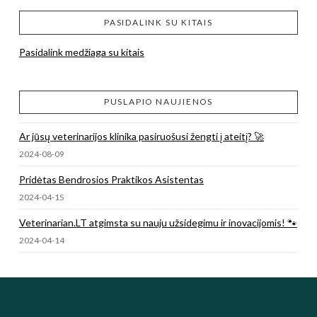
PASIDALINK SU KITAIS
Pasidalink medžiaga su kitais
PUSLAPIO NAUJIENOS
Ar jūsų veterinarijos klinika pasiruošusi žengti į ateitį? 🚀
2024-08-09
Pridėtas Bendrosios Praktikos Asistentas
2024-04-15
Veterinarian.LT atgimsta su nauju užsidegimu ir inovacijomis! 🐾
2024-04-14