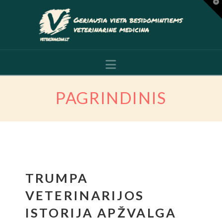
T
t
W
Navigation
PAGRINDINIS
TRUMPA
VETERINARIJOS
ISTORIJA APŽVALGA