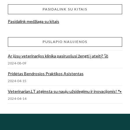
PASIDALINK SU KITAIS
Pasidalink medžiaga su kitais
PUSLAPIO NAUJIENOS
Ar jūsų veterinarijos klinika pasiruošusi žengti į ateitį? 🚀
2024-08-09
Pridėtas Bendrosios Praktikos Asistentas
2024-04-15
Veterinarian.LT atgimsta su nauju užsidegimu ir inovacijomis! 🐾
2024-04-14