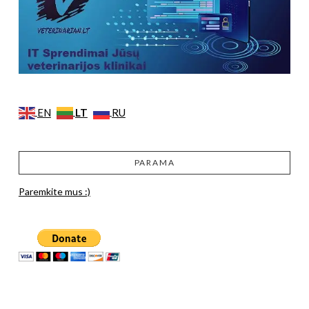
LT
EN
RU
PARAMA
Paremkite mus :)