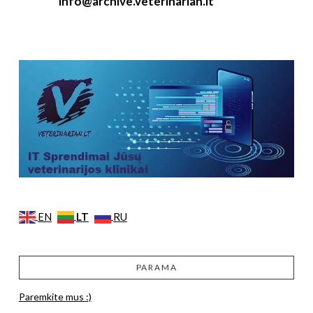
info@archive.veterinarian.lt
LT
EN
RU
PARAMA
Paremkite mus :)