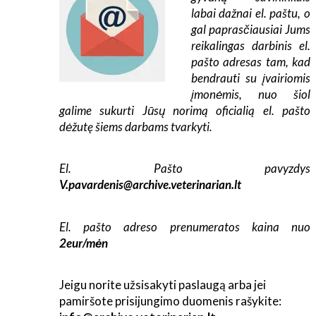
labai dažnai el. paštu, o
gal paprasčiausiai Jums
reikalingas darbinis el.
pašto adresas tam, kad
bendrauti su įvairiomis
įmonėmis, nuo šiol
galime sukurti Jūsų norimą oficialią el. pašto
dėžutę šiems darbams tvarkyti.
El. Pašto pavyzdys
V.pavardenis
@archive.veterinarian.lt
El. pašto adreso prenumeratos kaina nuo
2eur/mėn
Jeigu norite užsisakyti paslaugą arba jei
pamiršote prisijungimo duomenis rašykite: