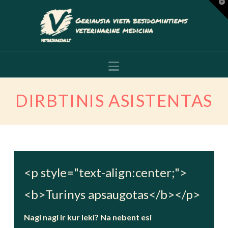
T
t
W
Navigation
DIRBTINIS ASISTENTAS
<p style="text-align:center;">
<b>Turinys apsaugotas</b></p>
Nagi nagi ir kur leki? Na nebent esi