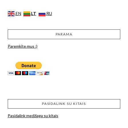
LT
EN
RU
PARAMA
Paremkite mus :)
PASIDALINK SU KITAIS
Pasidalink medžiaga su kitais