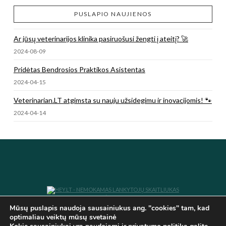
PUSLAPIO NAUJIENOS
Ar jūsų veterinarijos klinika pasiruošusi žengti į ateitį? 🚀
2024-08-09
Pridėtas Bendrosios Praktikos Asistentas
2024-04-15
Veterinarian.LT atgimsta su nauju užsidegimu ir inovacijomis! 🐾
2024-04-14
SUKURTA E.K VISOS TEISĖS SAUGOMOS IR PRIKLAUSO
VETERINARIAN.LT
Mūsų puslapis naudoja sausainiukus ang. "cookies" tam, kad
optimaliau veiktų mūsų svetainė
VETERINARIJOS NAUJIENOS
VETERINARINĖS SKAIČIUOKLĖS