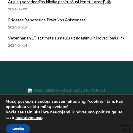
Ar jūsų veterinarijos klinika pasiruošusi žengti į ateitį? 🚀
2024-08-09
Pridėtas Bendrosios Praktikos Asistentas
2024-04-15
Veterinarian.LT atgimsta su nauju užsidegimu ir inovacijomis! 🐾
2024-04-14
SUKURTA E.K VISOS TEISĖS SAUGOMOS IR PRIKLAUSO
VETERINARIAN.LT
Mūsų puslapis naudoja sausainiukus ang. "cookies" tam, kad
optimaliau veiktų mūsų svetainė
VETERINARIJOS NAUJIENOS
VETERINARINĖS SKAIČIUOKLĖS
Kokie sausainiukai yra naudojami ir privatumo politika galite
NORINTIEMS TOBULĖTI
DIRBTINIAI ASISTENTAI
BESISPECIALIZUOJANTIEMS
KONTAKTAI
PRISIJUNGTI
rasti
.
nustatymuose
Sutinku