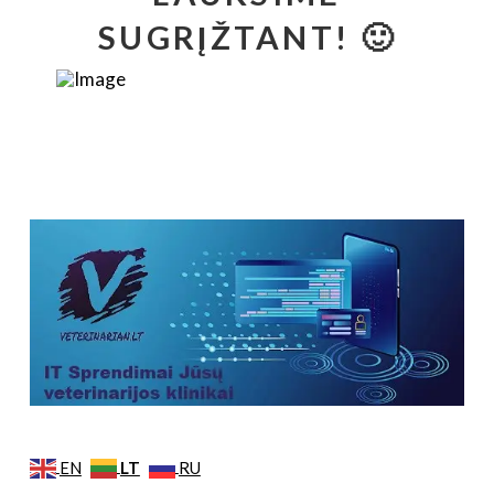
SUGRĮŽTANT! 🙂
LT
EN
RU